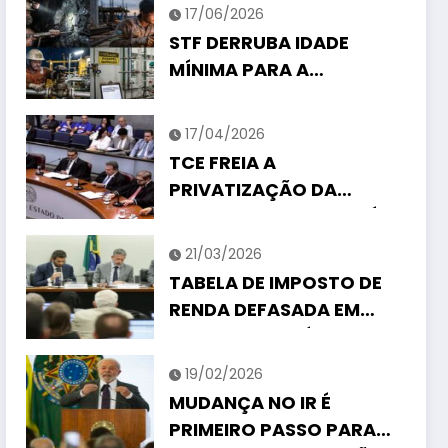
17/06/2026
STF DERRUBA IDADE
MÍNIMA PARA A
APOSENTADORIA
ESPECIAL
17/04/2026
TCE FREIA A
PRIVATIZAÇÃO DA
COPASA E FISCALIZARÁ
TODO O PROCESSO
21/03/2026
TABELA DE IMPOSTO DE
MUDANÇA NO IR É PRIMEIRO PASSO
RENDA DEFASADA EM
PARA CORRIGIR TRIBUTAÇÃO
154,67% CORRÓI
EXTORSIVA
O presidente Luiz Inácio Lula da Silva
QUALQUER MELHORIA DE
19/02/2026
encaminhou ao Congresso, no último dia 18, o
SALÁRIOS
MUDANÇA NO IR É
Projeto de Lei que isenta…
PRIMEIRO PASSO PARA