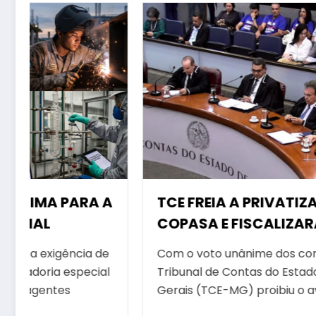
RA A
TCE FREIA A PRIVATIZAÇÃO DA
COPASA E FISCALIZARÁ TODO O
PROCESSO
ia de
Com o voto unânime dos conselheiros, o
ecial
Tribunal de Contas do Estado de Minas
Gerais (TCE-MG) proibiu o avanço do…