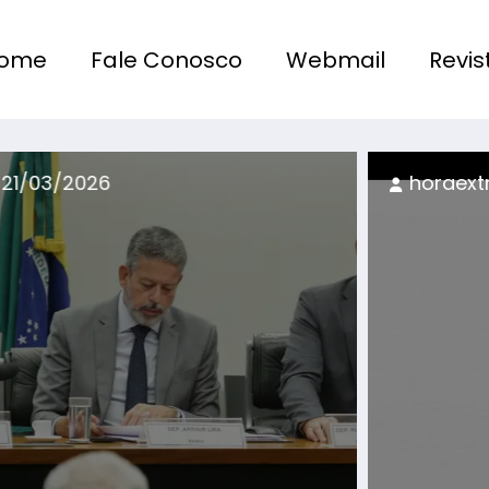
ome
Fale Conosco
Webmail
Revis
horaextra@uol.com.br
21/05/2025