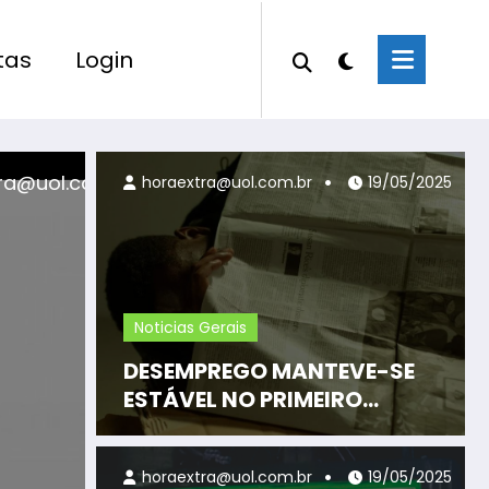
tas
Login
acmweb Alison
17/04/202
horaextra@uol.com.br
19/05/2025
Noticias Gerais
DESEMPREGO MANTEVE-SE
ESTÁVEL NO PRIMEIRO
TRIMESTRE
horaextra@uol.com.br
19/05/2025