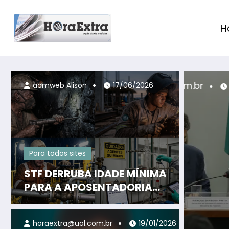
H
br
21/03/2026
acmweb Alison
17/06/2026
Para todos sites
STF DERRUBA IDADE MÍNIMA
PARA A APOSENTADORIA
ESPECIAL
horaextra@uol.com.br
19/01/2026