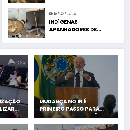
CORRIGIR TRIBUTAÇÃO
EXTORSIVA
19/02/2026
INDÍGENAS
APANHADORES DE
FRANGOS SÃO
RESGATADOS DE
TRABALHO ESCRAVO EM
SP
TIZAÇÃO
MUDANÇA NO IR É
ALIZARÁ
PRIMEIRO PASSO PARA
CORRIGIR TRIBUTAÇÃO
EXTORSIVA