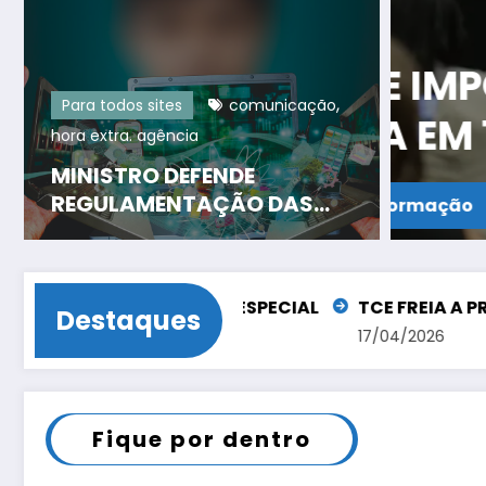
D
 IMPOSTO DE RENDA
J
,
Para todos sites
comunicação
EM 154,67% CORRÓI
I
hora extra. agência
MELHORIA DE
MINISTRO DEFENDE
REGULAMENTAÇÃO DAS
rmação
PLATAFORMAS DIGITAIS
A APOSENTADORIA ESPECIAL
TCE FREIA A PRIVATI
Destaques
17/04/2026
Fique por dentro