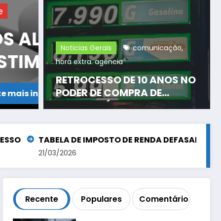
Destaque
OS
TCE FREIA A PR
,
Noticias Gerais
comunicação
VOS
COPASA E FISCA
hora extra. agência
PROCESSO
RETROCESSO DE 10 ANOS NO
PODER DE COMPRA DE
Consulte mais informação
COMBUSTÍVEIS
TABELA DE IMPOSTO DE RENDA DEFASADA EM 154,67
21/03/2026
Recente
Populares
Comentário